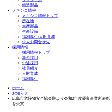
鍛造製品
メキシコ情報
メキシコ情報トップ
所在地
生産部品
生産設備
福利厚生/人財育成
求人お問合せ先
採用情報
採用情報トップ
新卒採用
中途採用
社員紹介
人財育成
福利厚生
ホーム
お知らせ
広島市危険物安全協会殿より令和2年度優良事業所表彰
を受賞