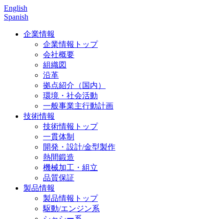
English
Spanish
企業情報
企業情報トップ
会社概要
組織図
沿革
拠点紹介（国内）
環境・社会活動
一般事業主行動計画
技術情報
技術情報トップ
一貫体制
開発・設計/金型製作
熱間鍛造
機械加工・組立
品質保証
製品情報
製品情報トップ
駆動/エンジン系
シャシー系