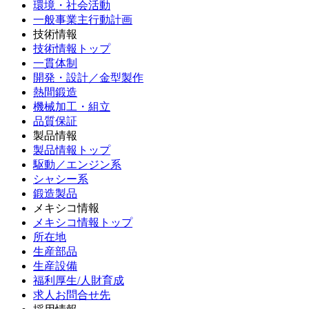
環境・社会活動
一般事業主行動計画
技術情報
技術情報トップ
一貫体制
開発・設計／金型製作
熱間鍛造
機械加工・組立
品質保証
製品情報
製品情報トップ
駆動／エンジン系
シャシー系
鍛造製品
メキシコ情報
メキシコ情報トップ
所在地
生産部品
生産設備
福利厚生/人財育成
求人お問合せ先