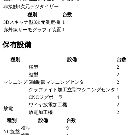
非接触3次元デジタイザー
1
種別
台数
3Dスキャナ型3次元測定機
1
赤外線サーモグラフィ装置
1
保有設備
種別
設備
台数
横型
2
縦型
2
マシニング
5軸制御マシニングセンタ
2
グラファイト加工立型マシニングセンタ
1
CNCジグボーラー
4
ワイヤ放電加工機
2
放電
放電加工機
2
種別
設備
台数
横型
9
NC旋盤