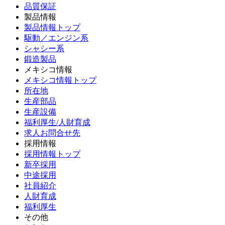
品質保証
製品情報
製品情報トップ
駆動／エンジン系
シャシー系
鍛造製品
メキシコ情報
メキシコ情報トップ
所在地
生産部品
生産設備
福利厚生/人財育成
求人お問合せ先
採用情報
採用情報トップ
新卒採用
中途採用
社員紹介
人財育成
福利厚生
その他