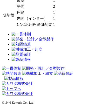
縦型
1
平面
2
円筒
1
研削盤
内面（インター）
1
CNC汎用円筒研削盤
1
©1946 Kawada Co., Ltd.