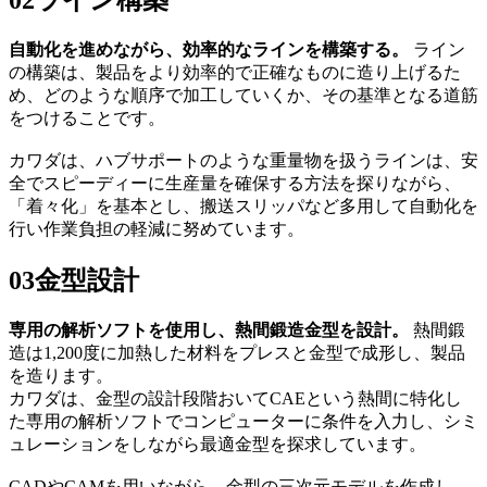
02
ライン構築
自動化を進めながら、効率的なラインを構築する。
ライン
の構築は、製品をより効率的で正確なものに造り上げるた
め、どのような順序で加工していくか、その基準となる道筋
をつけることです。
カワダは、ハブサポートのような重量物を扱うラインは、安
全でスピーディーに生産量を確保する方法を探りながら、
「着々化」を基本とし、搬送スリッパなど多用して自動化を
行い作業負担の軽減に努めています。
03
金型設計
専用の解析ソフトを使用し、熱間鍛造金型を設計。
熱間鍛
造は1,200度に加熱した材料をプレスと金型で成形し、製品
を造ります。
カワダは、金型の設計段階おいてCAEという熱間に特化し
た専用の解析ソフトでコンピューターに条件を入力し、シミ
ュレーションをしながら最適金型を探求しています。
CADやCAMを用いながら、金型の三次元モデルを作成し、