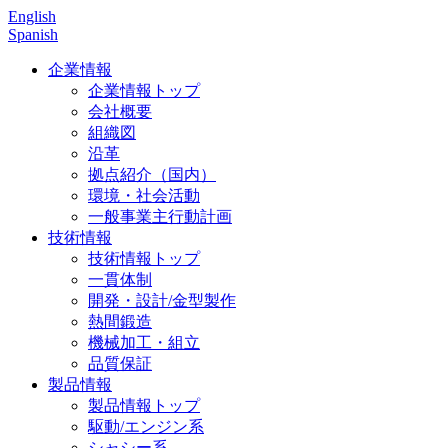
English
Spanish
企業情報
企業情報トップ
会社概要
組織図
沿革
拠点紹介（国内）
環境・社会活動
一般事業主行動計画
技術情報
技術情報トップ
一貫体制
開発・設計/金型製作
熱間鍛造
機械加工・組立
品質保証
製品情報
製品情報トップ
駆動/エンジン系
シャシー系