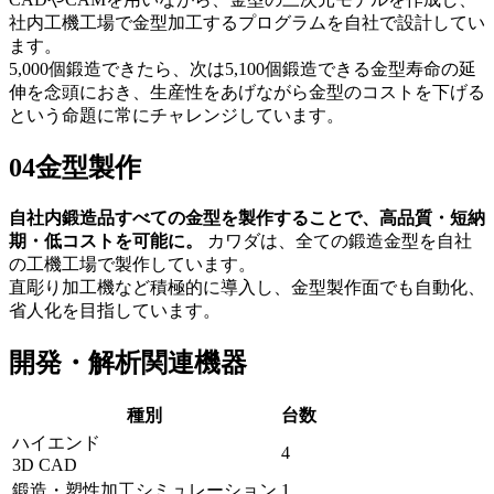
社内工機工場で金型加工するプログラムを自社で設計してい
ます。
5,000個鍛造できたら、次は5,100個鍛造できる金型寿命の延
伸を念頭におき、生産性をあげながら金型のコストを下げる
という命題に常にチャレンジしています。
04
金型製作
自社内鍛造品すべての金型を製作することで、高品質・短納
期・低コストを可能に。
カワダは、全ての鍛造金型を自社
の工機工場で製作しています。
直彫り加工機など積極的に導入し、金型製作面でも自動化、
省人化を目指しています。
開発・解析関連機器
種別
台数
ハイエンド
4
3D CAD
鍛造・塑性加工シミュレーション
1