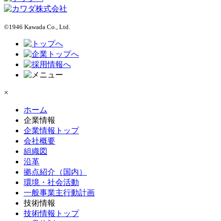
©1946 Kawada Co., Ltd.
×
ホーム
企業情報
企業情報トップ
会社概要
組織図
沿革
拠点紹介（国内）
環境・社会活動
一般事業主行動計画
技術情報
技術情報トップ