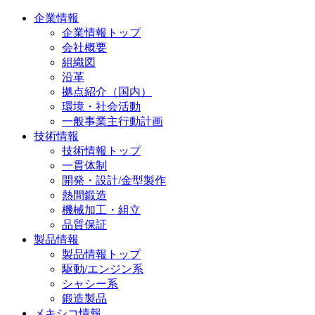
企業情報
企業情報トップ
会社概要
組織図
沿革
拠点紹介（国内）
環境・社会活動
一般事業主行動計画
技術情報
技術情報トップ
一貫体制
開発・設計/金型製作
熱間鍛造
機械加工・組立
品質保証
製品情報
製品情報トップ
駆動/エンジン系
シャシー系
鍛造製品
メキシコ情報