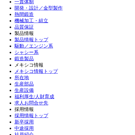
一貫体制
開発・設計／金型製作
熱間鍛造
機械加工・組立
品質保証
製品情報
製品情報トップ
駆動／エンジン系
シャシー系
鍛造製品
メキシコ情報
メキシコ情報トップ
所在地
生産部品
生産設備
福利厚生/人財育成
求人お問合せ先
採用情報
採用情報トップ
新卒採用
中途採用
社員紹介