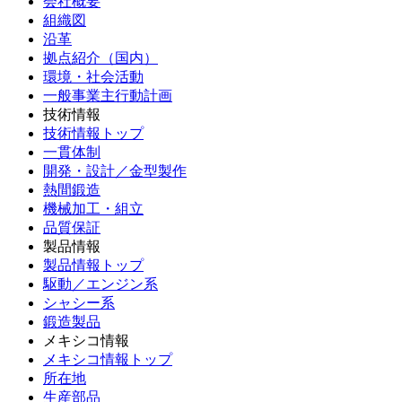
会社概要
組織図
沿革
拠点紹介（国内）
環境・社会活動
一般事業主行動計画
技術情報
技術情報トップ
一貫体制
開発・設計／金型製作
熱間鍛造
機械加工・組立
品質保証
製品情報
製品情報トップ
駆動／エンジン系
シャシー系
鍛造製品
メキシコ情報
メキシコ情報トップ
所在地
生産部品